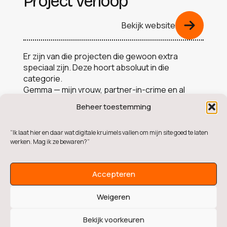
Project Verloop
Bekijk website
Er zijn van die projecten die gewoon extra
speciaal zijn. Deze hoort absoluut in die
categorie.
Gemma — mijn vrouw, partner-in-crime en al
meer dan 25 jaar professioneel fotograaf —
Beheer toestemming
pakt na een kleine pauze haar camera weer
volledig op. Uiteraard hoort daar dan ook een
“Ik laat hier en daar wat digitale kruimels vallen om mijn site goed te laten
professionele website bij die laat zien wie zij is
werken. Mag ik ze bewaren?”
en hoe zij werkt.
Haar liefde voor fotografie begon ooit op haar
Accepteren
19e, toen ze met een camera onder de arm door
Australië trok. Sindsdien heeft ze van alles
Weigeren
vastgelegd: bruiloften, families, newborns,
events en onderweg ook nog eens prijzen
Bekijk voorkeuren
gewonnen.